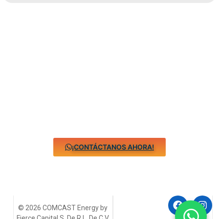
¡COTIZA VÍA
WHATSAPP!
¿Tienes alguna pregunta? Nos encantará conocer
sobre tu negocio y tu proyecto, cuentanos
¿cómo
podemos ayudarte?.
¡CONTÁCTANOS AHORA!
© 2026 COMCAST Energy by
Fierce Capital S. De R.L. De C.V.