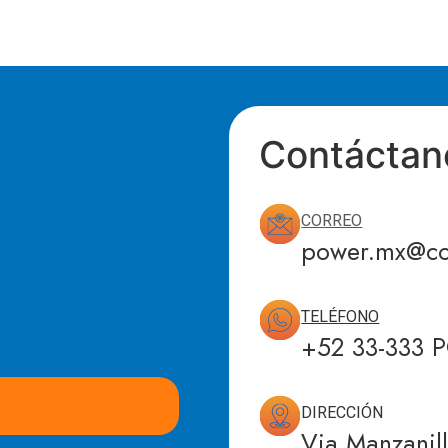
Contáctan
CORREO
power.mx@co
TELÉFONO
+52 33-333 
DIRECCIÓN
Via Manzanil