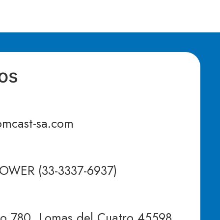
os
mcast-sa.com
POWER (33-3337-6937)
lo 780, Lomas del Cuatro 45598